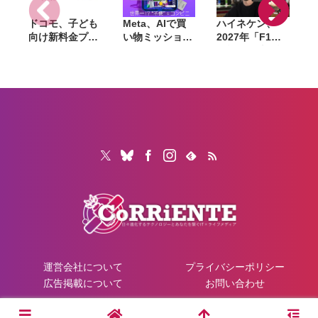
ドコモ、子ども
Meta、AIで買
ハイネケン、
向け新料金プラ
い物ミッション
2027年「F1」
ン「ドコモ スマ
に挑む体験型イ
全戦を現地観戦
ホデビュープラ
ベントを8月28
できるキャンペ
ン U15」開始。
日〜30日まで渋
ーン開催。航空
家族も最大1年
谷で開催。AIグ
券・宿泊費も提
間おトクになる
ラスも試せる
供
「ドコモ 親子
割」も導入
運営会社について
プライバシーポリシー
広告掲載について
お問い合わせ
© 2026 CoRRiENTE.