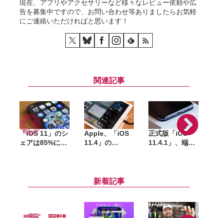
現在、アプリやアクセサリーなど様々なレビュー依頼や広
告を募集中ですので、お問い合わせ等ありましたらお気軽
にご連絡いただければと思います！
関連記事
「iOS 11」のシ
Apple、「iOS
正式版「iOS
ェアは85%に到
11.4」の
11.4.1」、端末
1
達（9月3日時
SHSH（署名）
ロック中にUSB
点）
発行を終了
アクセサリの通
「
信を制限する機
す
能が新たに追加
新着記事