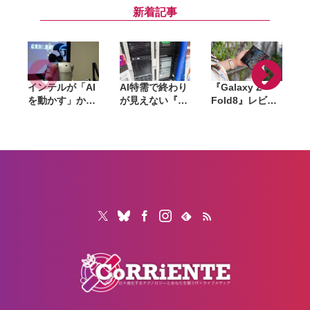
能が新たに追加
新着記事
インテルが「AI
AI特需で終わり
『Galaxy Z
を動かす」から
が見えない『ラ
Fold8』レビュ
「AIで機械を動
マゲドン』。メ
ー。1週間使っ
かす」へ。
モリからSSD、
て実感した「ち
Panther Lake
GPUへ広がった
ょうどいい大画
で挑むフィジカ
値上げの波は
面」、4:3ディ
ルAIの現在地
「マザーボー
スプレイと約
ド」へ波及か
201gの軽さが
生む新しい使い
心地