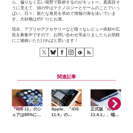
ら、偏りなく広い視野で取材するのがモットー。真面目そ
うに見えて、頭の中はテクノロジーとゲームのことでいっ
ぱい。日々、新たな発見を求めて情報の海を泳いでいま
す。大好物はｵｳﾄﾞｩﾝとお酒。
現在、アプリやアクセサリーなど様々なレビュー依頼や広
告を募集中ですので、お問い合わせ等ありましたらお気軽
にご連絡いただければと思います！
関連記事
「iOS 11」のシ
Apple、「iOS
正式版「iOS
ェアは85%に到
11.4」の
11.4.1」、端末
1
達（9月3日時
SHSH（署名）
ロック中にUSB
点）
発行を終了
アクセサリの通
「
信を制限する機
す