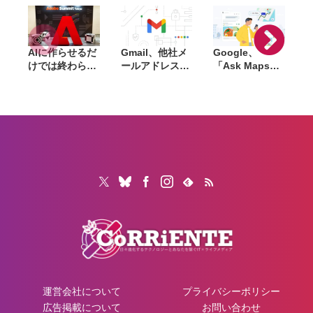
AIに作らせるだ
Gmail、他社メ
Google、
けでは終わらな
ールアドレスを
「Ask Maps」
L
い。「Adobe
送信元にする機
日本でも提供開
Summit
能を2027年1月
始。料理注文や
Tokyo」で示さ
終了。POP受信
ホテル検索まで
「
れたAIエージェ
やGmailifyも廃
AIが代行
f
ントと働くこれ
止
売
からのマーケテ
i
ィング
運営会社について
プライバシーポリシー
広告掲載について
お問い合わせ