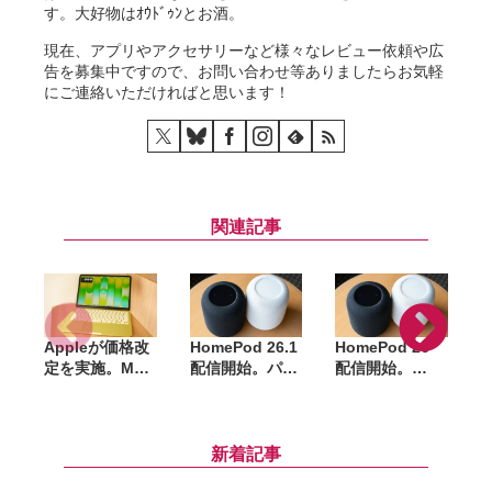
す。大好物はｵｳﾄﾞｩﾝとお酒。
現在、アプリやアクセサリーなど様々なレビュー依頼や広
告を募集中ですので、お問い合わせ等ありましたらお気軽
にご連絡いただければと思います！
関連記事
Appleが価格改
HomePod 26.1
HomePod 26
t
定を実施。Mac
配信開始。パフ
配信開始。
H
やiPad、
ォーマンスと安
Apple Musicの
HomePodなど
定性が改善
クロスフェード
が最大27%値上
再生に対応
げ
新着記事