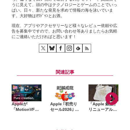
うに見えて、頭の中はテクノロジーとゲームのことでいっ
ぱい。日々、新たな発見を求めて情報の海を泳いでいま
す。大好物はｵｳﾄﾞｩﾝとお酒。
現在、アプリやアクセサリーなど様々なレビュー依頼や広
告を募集中ですので、お問い合わせ等ありましたらお気軽
にご連絡いただければと思います！
関連記事
Appleが
Apple ｢初売り
「Apple 銀座」
「MotionVFX
セール2026｣ 開
リニューアル記
」買収。15年以
催中。対象商
念のノベルティ
上の実績を持
品・ギフトカー
はトートバッ
d
つ、Final Cut
ド金額、AirTag
グ・ピンズ・コ