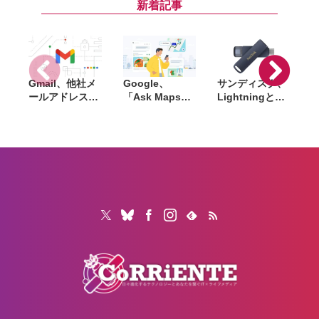
Pro向けプラグ
プレゼントなど
ースターの3点
i
新着記事
イン大手
Gmail、他社メ
Google、
サンディスク、
S
ールアドレスを
「Ask Maps」
Lightningと
送信元にする機
日本でも提供開
USB-Cを備えた
能を2027年1月
始。料理注文や
USBフラッシュ
終了。POP受信
ホテル検索まで
「Phone Drive
N
やGmailifyも廃
AIが代行
for iPhone」発
i
止
売。iPhone・
iPad・Mac間で
データを手軽に
共有