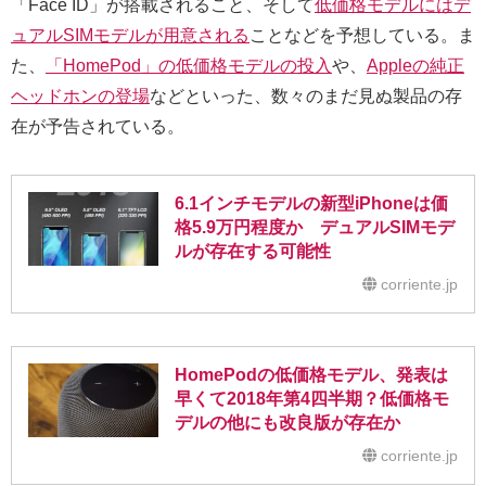
「Face ID」が搭載されること、そして
低価格モデルにはデ
ュアルSIMモデルが用意される
ことなどを予想している。ま
た、
「HomePod」の低価格モデルの投入
や、
Appleの純正
ヘッドホンの登場
などといった、数々のまだ見ぬ製品の存
在が予告されている。
6.1インチモデルの新型iPhoneは価
格5.9万円程度か デュアルSIMモデ
ルが存在する可能性
corriente.jp
HomePodの低価格モデル、発表は
早くて2018年第4四半期？低価格モ
デルの他にも改良版が存在か
corriente.jp