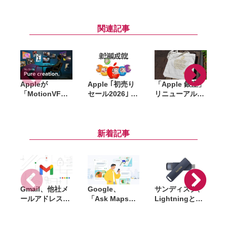
関連記事
Appleが
Apple ｢初売り
「Apple 銀座」
「MotionVFX
セール2026｣ 開
リニューアル記
」買収。15年以
催中。対象商
念のノベルティ
上の実績を持
品・ギフトカー
はトートバッ
d
つ、Final Cut
ド金額、AirTag
グ・ピンズ・コ
Pro向けプラグ
プレゼントなど
ースターの3点
i
新着記事
イン大手
Gmail、他社メ
Google、
サンディスク、
S
ールアドレスを
「Ask Maps」
Lightningと
送信元にする機
日本でも提供開
USB-Cを備えた
能を2027年1月
始。料理注文や
USBフラッシュ