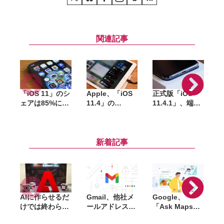
関連記事
「iOS 11」のシ
Apple、「iOS
正式版「iOS
ェアは85%に到
11.4」の
11.4.1」、端末
1
達（9月3日時
SHSH（署名）
ロック中にUSB
点）
発行を終了
アクセサリの通
「
信を制限する機
す
能が新たに追加
新着記事
AIに作らせるだ
Gmail、他社メ
Google、
けでは終わらな
ールアドレスを
「Ask Maps」
L
い。「Adobe
送信元にする機
日本でも提供開