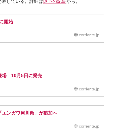
発表している。詳細は
以下の記事
から。
）に開始
corriente.jp
場 10月5日に発売
corriente.jp
「エンガワ河川敷」が追加へ
corriente.jp