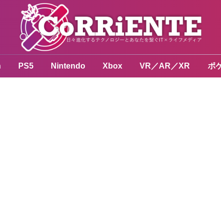
n
PS5
Nintendo
Xbox
VR／AR／XR
ポ