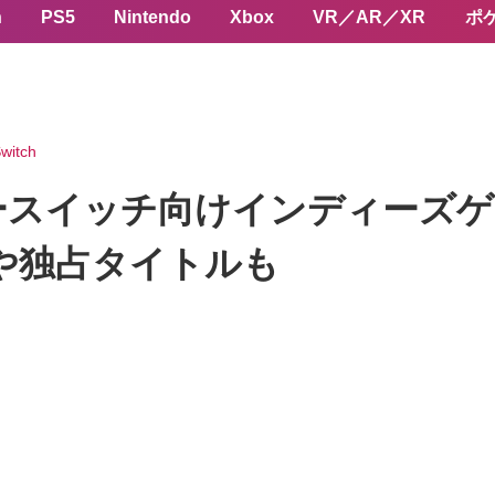
n
PS5
Nintendo
Xbox
VR／AR／XR
ポ
witch
スイッチ向けインディーズゲ
や独占タイトルも