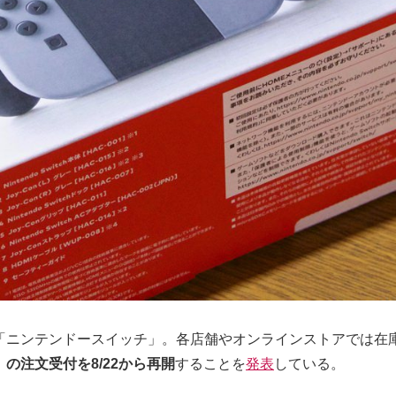
「ニンテンドースイッチ」。各店舗やオンラインストアでは在
の注文受付を8/22から再開
することを
発表
している。