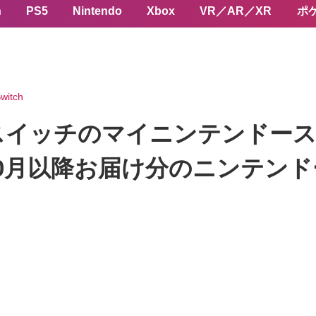
n
PS5
Nintendo
Xbox
VR／AR／XR
ポ
witch
スイッチのマイニンテンドース
り10月以降お届け分のニンテン