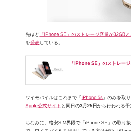
先ほど
「iPhone SE」のストレージ容量が32G
を
発表
している。
「iPhone SE」のストレ
ワイモバイルはこれまで「
iPhone 5s
」のみを取り
Apple公式サイト
と同日の
3月25日
から行われる予
ちなみに、格安SIM界隈で「iPhone SE」の取
で、ワイモバイルを利用している方はぜひ「iPho