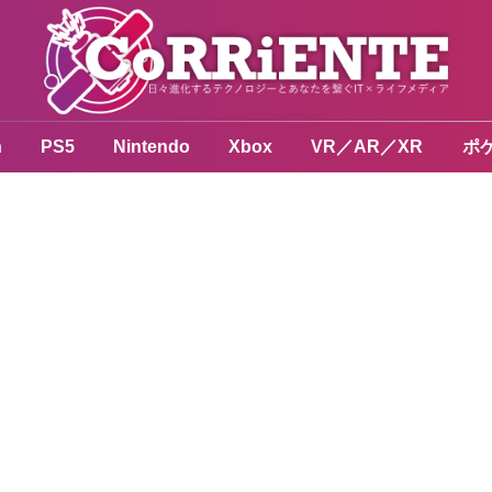
n
PS5
Nintendo
Xbox
VR／AR／XR
ポ