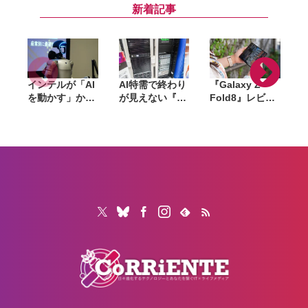
面」、4:3ディ
るケーブルなど
for iPhone」発
i
新着記事
スプレイと約
6製品
売。iPhone・
201gの軽さが
iPad・Mac間で
生む新しい使い
データを手軽に
心地
共有
インテルが「AI
AI特需で終わり
『Galaxy Z
を動かす」から
が見えない『ラ
Fold8』レビュ
「AIで機械を動
マゲドン』。メ
ー。1週間使っ
かす」へ。
モリからSSD、
て実感した「ち
Panther Lake
GPUへ広がった
ょうどいい大画
で挑むフィジカ
値上げの波は
面」、4:3ディ
ルAIの現在地
「マザーボー
スプレイと約
ド」へ波及か
201gの軽さが
生む新しい使い
心地