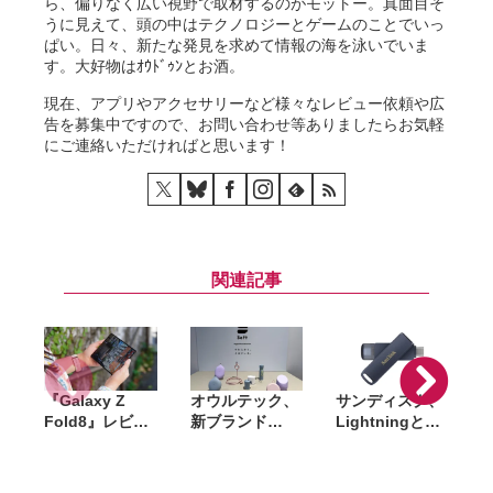
ら、偏りなく広い視野で取材するのがモットー。真面目そ
うに見えて、頭の中はテクノロジーとゲームのことでいっ
ぱい。日々、新たな発見を求めて情報の海を泳いでいま
す。大好物はｵｳﾄﾞｩﾝとお酒。
現在、アプリやアクセサリーなど様々なレビュー依頼や広
告を募集中ですので、お問い合わせ等ありましたらお気軽
にご連絡いただければと思います！
関連記事
『Galaxy Z
オウルテック、
サンディスク、
S
Fold8』レビュ
新ブランド
Lightningと
ー。1週間使っ
「Soft」立ち上
USB-Cを備えた
て実感した「ち
げ。斜めに挿せ
USBフラッシュ
ょうどいい大画
る充電器や握れ
「Phone Drive
N