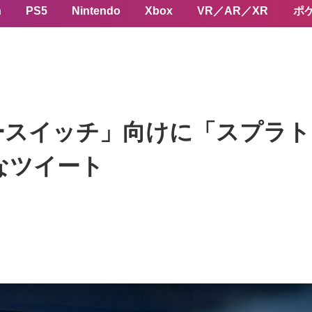
n
PS5
Nintendo
Xbox
VR／AR／XR
ポ
ースイッチ」向けに「スプラト
なツイート