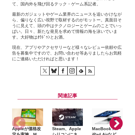
て、国内外を飛び回るテック・ゲーム系記者。
最新のガジェットやゲーム業界のニュースを追いかけなが
ら、偏りなく広い視野で取材するのがモットー。真面目そ
うに見えて、頭の中はテクノロジーとゲームのことでいっ
ぱい。日々、新たな発見を求めて情報の海を泳いでいま
す。大好物はｵｳﾄﾞｩﾝとお酒。
現在、アプリやアクセサリーなど様々なレビュー依頼や広
告を募集中ですので、お問い合わせ等ありましたらお気軽
にご連絡いただければと思います！
関連記事
Appleが価格改
Steam、Apple
MacBook Air・
定を実施。Mac
シリコンにネイ
iPad Airなど最
ム