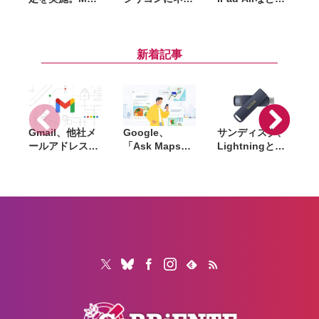
やiPad、
ティブ対応。動
大25％オフセー
HomePodなど
作快適なバージ
ル中。Amazon
が最大27%値上
ョンがベータ版
スマイルセール
げ
として公開中
前でもお得に買
M
新着記事
える
P
Gmail、他社メ
Google、
サンディスク、
S
ールアドレスを
「Ask Maps」
Lightningと
送信元にする機
日本でも提供開
USB-Cを備えた
能を2027年1月
始。料理注文や
USBフラッシュ
終了。POP受信
ホテル検索まで
「Phone Drive
N
やGmailifyも廃
AIが代行
for iPhone」発
i
止
売。iPhone・
iPad・Mac間で
データを手軽に
共有