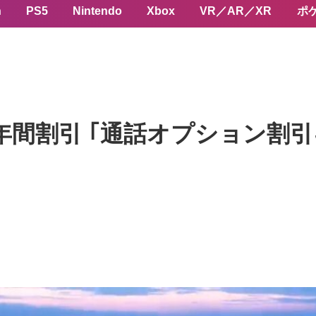
n
PS5
Nintendo
Xbox
VR／AR／XR
ポ
1年間割引 ｢通話オプション割引