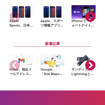
Apple
Apple、スポー
iPhoneで『フ
i
Sports、日本の
ツ情報アプリ
ォートナイト』
「
J1リーグなど7
「Apple
が復活、Epic
つのサッカーリ
Sports」日本で
Games Storeが
i
ーグに対応
提供開始。
国内提供開始
iPhoneのロッ
新着記事
ク画面で試合経
過をリアルタイ
ムで見れる
Gmail、他社メ
Google、
サンディスク、
S
ールアドレスを
「Ask Maps」
Lightningと
送信元にする機
日本でも提供開
USB-Cを備えた
能を2027年1月
始。料理注文や
USBフラッシュ
終了。POP受信
ホテル検索まで
「Phone Drive
N
やGmailifyも廃
AIが代行
for iPhone」発
i
止
売。iPhone・
iPad・Mac間で