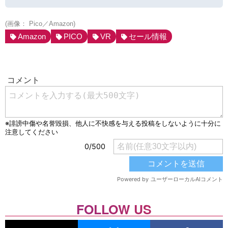
(画像： Pico／Amazon)
Amazon
PICO
VR
セール情報
FOLLOW US