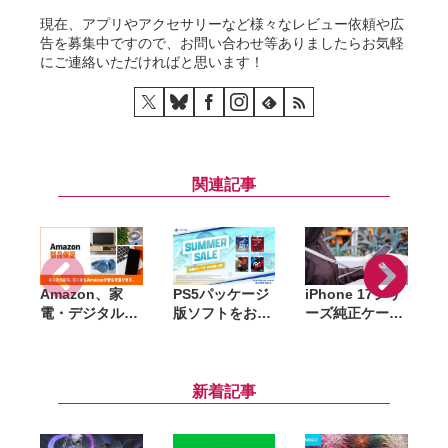
現在、アプリやアクセサリーなど様々なレビュー依頼や広
告を募集中ですので、お問い合わせ等ありましたらお気軽
にご連絡いただければと思います！
関連記事
Amazon、家
PS5パッケージ
iPhone 17シリ
A
電・デジタル機
版ソフトをお得
ーズ純正ケース
S
器向け延長保証
に購入できる
がAmazonで大
「Amazon製品
「サマーセー
幅割引。クリア
保証」開始。購
ル」開催。
ケース・シリコ
入から修理申請
『DEATH
ーンケース・バ
新着記事
までAmazon上
STRANDING
ンパーが最大
で完結
2』『アストロ
44％オフ
ボット』など対