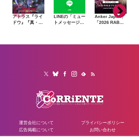
象
アトラス『ライ
LINEの「ミュー
Anker Japan、
ドウ』『真・女
トメッセージ」
「2026 RABま
神転生V』のス
有料化へ。無料
つり 打上花火」
ペシャルライ
提供は8月26日
冠スポンサーに
ブ、8月23日に
で終了
就任。会場で充
ニコニコで独占
電済みモバイル
生配信
バッテリーを販
売
運営会社について
プライバシーポリシー
広告掲載について
お問い合わせ