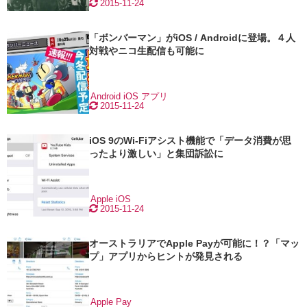
2015-11-24
「ボンバーマン」がiOS / Androidに登場。４人
対戦やニコ生配信も可能に
Android
iOS
アプリ
2015-11-24
iOS 9のWi-Fiアシスト機能で「データ消費が思
ったより激しい」と集団訴訟に
Apple
iOS
2015-11-24
オーストラリアでApple Payが可能に！？「マッ
プ」アプリからヒントが発見される
Apple Pay