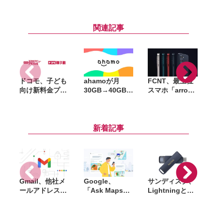
関連記事
ドコモ、子ども
ahamoが月
FCNT、最上位
向け新料金プラ
30GB→40GBに
スマホ「arrows
p
ン「ドコモ スマ
増量、料金その
Alpha2 F-
ホデビュープラ
ままの「データ
51G」発表。
ン U15」開始。
増量おためしキ
Dimensity
家族も最大1年
ャンペーン」開
8350 Extreme
供
新着記事
間おトクになる
始。ドコモmini
搭載、8月下旬
「ドコモ 親子
も対象
以降にドコモか
割」も導入
ら発売
Gmail、他社メ
Google、
サンディスク、
S
ールアドレスを
「Ask Maps」
Lightningと
送信元にする機
日本でも提供開
USB-Cを備えた
能を2027年1月
始。料理注文や
USBフラッシュ