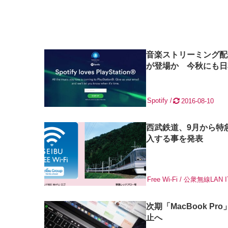
音楽ストリーミング配信
が登場か 今秋にも日
Spotify
2016-08-10
西武鉄道、9月から特
入する事を発表
Free Wi-Fi / 公衆無線LAN
I
次期「MacBook Pr
止へ