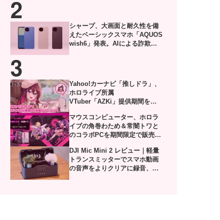
シャープ、大画面と耐久性を備
えたベーシックスマホ「AQUOS
wish6」発表。AIによる詐欺電
話対策や防犯機能も搭載
Yahoo!カーナビ「推しドラ」、
ホロライブ所属
VTuber「AZKi」提供期間を延
長。8月28日に50種類以上の新
マウスコンピューター、ホロラ
ボイス追加
イブの角巻わため＆常闇トワと
のコラボPCを期間限定で販売。
描き下ろし限定グッズ付き
DJI Mic Mini 2 レビュー｜軽量
トランスミッターでスマホ動画
の音声をよりクリアに録音、ケ
ースの収納力にも感動