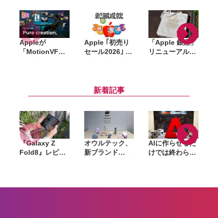
Appleが
Apple ｢初売り
「Apple 銀座」
「MotionVFX
セール2026｣ 開
リニューアル記
」買収。15年以
催中。対象商
念のノベルティ
上の実績を持
品・ギフトカー
はトートバッ
d
つ、Final Cut
ド金額、AirTag
グ・ピンズ・コ
Pro向けプラグ
プレゼントなど
ースターの3点
i
新着記事
イン大手
『Galaxy Z
オウルテック、
AIに作らせるだ
Fold8』レビュ
新ブランド
けでは終わらな
ー。1週間使っ
「Soft」立ち上
い。「Adobe
て実感した「ち
げ。斜めに挿せ
Summit
ょうどいい大画
る充電器や握れ
Tokyo」で示さ
面」、4:3ディ
るケーブルなど
れたAIエージェ
や
スプレイと約
6製品
ントと働くこれ
201gの軽さが
からのマーケテ
生む新しい使い
ィング