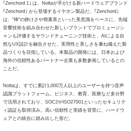
｢Zenchord 1｣ は、Nottaが手がける新ハードウェアブランド
｢Zenchord｣ から登場するイヤホン製品だ。｢Zenchord｣
は、“禅”の静けさや簡素美といった美意識をベースに、先端
音響技術を組み合わせた新しいブランドでプロミュージシ
ャンも評価するサウンドチューニング技術と、AIによる自
然なUX設計を融合させた、実用性と美しさを兼ね備えた製
品づくりを目指している。本製品の開発には、日本および
海外の信頼性あるパートナー企業も多数参画しているとの
ことだ。
Nottaは、すでに累計1,000万人以上のユーザーを持つ音声
認識プラットフォーム。ビジネス、教育、医療など多分野
で活用されており、SOC2やISO27001といったセキュリテ
ィ認証も取得済み。高い信頼性と実績を背景に、ハードウ
ェアとの統合に踏み出した形だ。