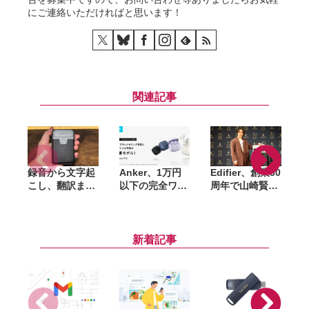
にご連絡いただければと思います！
関連記事
録音から文字起
Anker、1万円
Edifier、創業30
S
こし、翻訳まで
以下の完全ワイ
周年で山崎賢人
D
対応。カード型
ヤレスイヤホン
をブランドアン
『
AIレコーダー
「Soundcore
バサダーに継続
「InnAIO
P42i」発売。
起用。新CMで
TransNote」試
LDAC対応や
「M90」
新着記事
してみた
ANC強化で進化
「WH950NB
Pro」「Comfo
Bass Pro」を
訴求