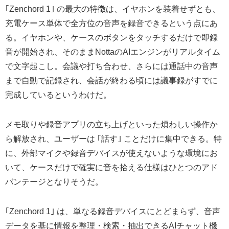
｢Zenchord 1｣ の最大の特徴は、イヤホンを装着せずとも、
充電ケース単体で全方位の音声を録音できるという点にあ
る。イヤホンや、ケースのボタンをタッチするだけで即録
音が開始され、そのままNottaのAIエンジンがリアルタイム
で文字起こし。会議や打ち合わせ、さらには通話中の音声
まで自動で記録され、会話が終わる頃には議事録がすでに
完成しているというわけだ。
メモ取りや録音アプリの立ち上げといった煩わしい操作か
ら解放され、ユーザーは ｢話す｣ ことだけに集中できる。特
に、外部マイクや録音デバイスが使えないような環境にお
いて、ケースだけで確実に音を拾える仕様はひとつのアド
バンテージとなりそうだ。
｢Zenchord 1｣ は、単なる録音デバイスにとどまらず、音声
データを基に情報を整理・検索・抽出できるAIチャット機