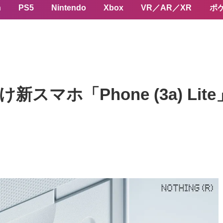
n
PS5
Nintendo
Xbox
VR／AR／XR
ポ
新スマホ「Phone (3a) Li