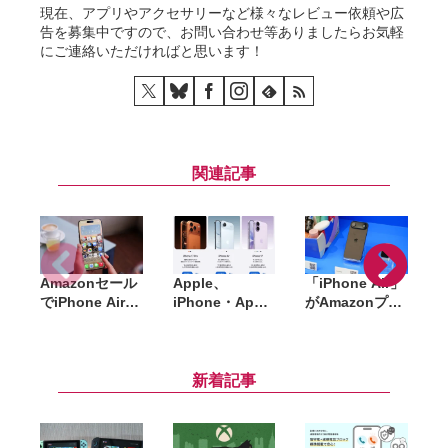
現在、アプリやアクセサリーなど様々なレビュー依頼や広
告を募集中ですので、お問い合わせ等ありましたらお気軽
にご連絡いただければと思います！
関連記事
Amazonセール
Apple、
「iPhone Air」
でiPhone Airが
iPhone・Apple
がAmazonプラ
「
約14万円〜。ケ
Watch・
イムデーで初セ
ース・バンパー
AirPodsを国内
ールへ。純正
W
も最大44％オフ
で一斉値上げ。
MagSafeケース
と大幅割引中
iPhone 17eは
も対象に
新着記事
10万円超え、
Pro Maxは21万
円超に