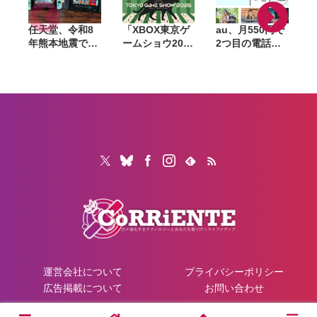
任天堂、令和8
「XBOX東京ゲ
au、月550円で
年熊本地震で被
ームショウ2026
2つ目の電話番
災したゲーム機
ブロードキャス
号を追加できる
などを無償修
ト」9月17日配
「セカンドナン
理。保証有無を
信決定。TGS開
バー」提供開
問わず2027年2
幕日に最新情報
始。仕事用や
月1日到着分ま
を発表、
SNS登録用に使
で対応
FanFestも開催
い分け
運営会社について
プライバシーポリシー
広告掲載について
お問い合わせ
© 2026 CoRRiENTE.