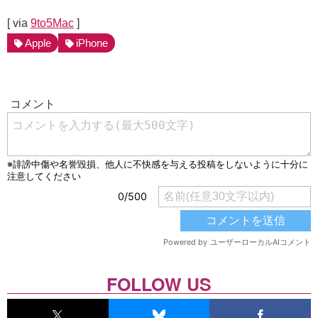
[ via
9to5Mac
]
Apple
iPhone
FOLLOW US