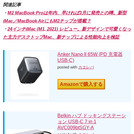
関連記事
・
M2 MacBook Proは年内、早ければ3月に発売との噂。新型
iMac／MacBook AirにもM2チップが搭載？
・
24インチiMac (M1, 2021) レビュー。新デザインで可愛くなっ
た主力デスクトップMac、新チップによる性能向上を検証
Anker Nano II 65W (PD 充電器
USB-C)
posted with
カエレバ
Amazonで購入する
Belkin ハブ ドッキングステーシ
ョン USB-C 7 in 1
AVC009btSGY-A