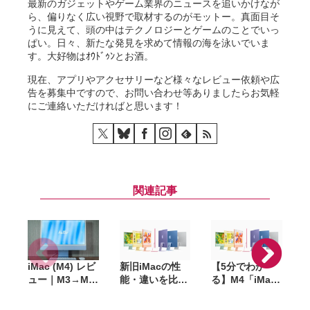
最新のガジェットやゲーム業界のニュースを追いかけなが
ら、偏りなく広い視野で取材するのがモットー。真面目そ
うに見えて、頭の中はテクノロジーとゲームのことでいっ
ぱい。日々、新たな発見を求めて情報の海を泳いでいま
す。大好物はｵｳﾄﾞｩﾝとお酒。
現在、アプリやアクセサリーなど様々なレビュー依頼や広
告を募集中ですので、お問い合わせ等ありましたらお気軽
にご連絡いただければと思います！
関連記事
iMac (M4) レビ
新旧iMacの性
【5分でわか
M
ュー｜M3→M4
能・違いを比
る】M4「iMac
で性能はどう変
較。Intel搭載モ
2024」8コアと
｢
わった？
デルから24イン
10コアモデルの
T