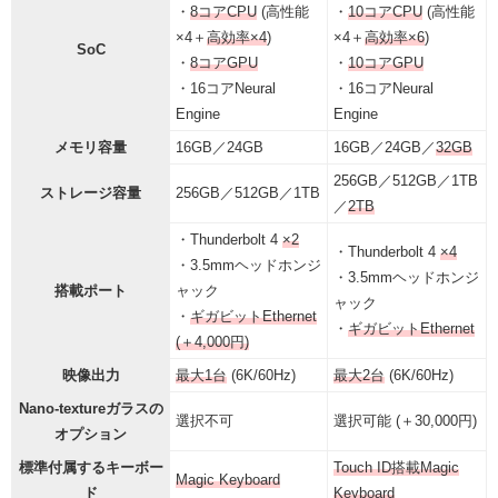
・
8コアCPU
(高性能
・
10コアCPU
(高性能
×4＋
高効率×4
)
×4＋
高効率×6
)
SoC
・
8コアGPU
・
10コアGPU
・16コアNeural
・16コアNeural
Engine
Engine
メモリ容量
16GB／24GB
16GB／24GB／
32GB
256GB／512GB／1TB
ストレージ容量
256GB／512GB／1TB
／
2TB
・Thunderbolt 4
×2
・Thunderbolt 4
×4
・3.5mmヘッドホンジ
・3.5mmヘッドホンジ
搭載ポート
ャック
ャック
・
ギガビットEthernet
・
ギガビットEthernet
(＋4,000円)
映像出力
最大1台
(6K/60Hz)
最大2台
(6K/60Hz)
Nano-textureガラスの
選択不可
選択可能 (＋30,000円)
オプション
標準付属するキーボー
Touch ID搭載Magic
Magic Keyboard
ド
Keyboard