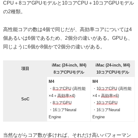
CPU＋8コアGPUモデルと10コアCPU＋10コアGPUモデル
の2種類。
高性能コアの数は4個で同じだが、高効率コアについては4
個あるいは6個であるため、2個分の違いがある。GPUも、
同じように6個か8個かで2個分の違いがある。
iMac (24-inch, M4)
iMac (24-inch, M4)
項目
8コアCPUモデル
10コアCPUモデル
M4
M4
・
8コアCPU
(高性能
・1
0コアCPU
(高性能
×4＋
高効率×4
)
×4＋
高効率×6
)
SoC
・
8コアGPU
・
10コアGPU
・16コアNeural
・16コアNeural
Engine
Engine
当然ながらコア数が多ければ、それだけ高いパフォーマン