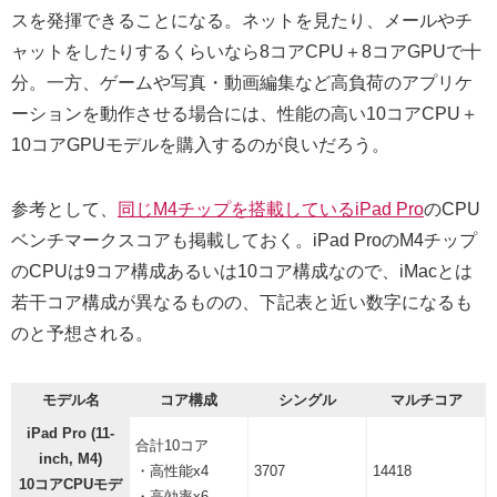
スを発揮できることになる。ネットを見たり、メールやチ
ャットをしたりするくらいなら8コアCPU＋8コアGPUで十
分。一方、ゲームや写真・動画編集など高負荷のアプリケ
ーションを動作させる場合には、性能の高い10コアCPU＋
10コアGPUモデルを購入するのが良いだろう。
参考として、
同じM4チップを搭載しているiPad Pro
のCPU
ベンチマークスコアも掲載しておく。iPad ProのM4チップ
のCPUは9コア構成あるいは10コア構成なので、iMacとは
若干コア構成が異なるものの、下記表と近い数字になるも
のと予想される。
モデル名
コア構成
シングル
マルチコア
iPad Pro (11-
合計10コア
inch, M4)
・高性能x4
3707
14418
10コアCPUモデ
・高効率x6