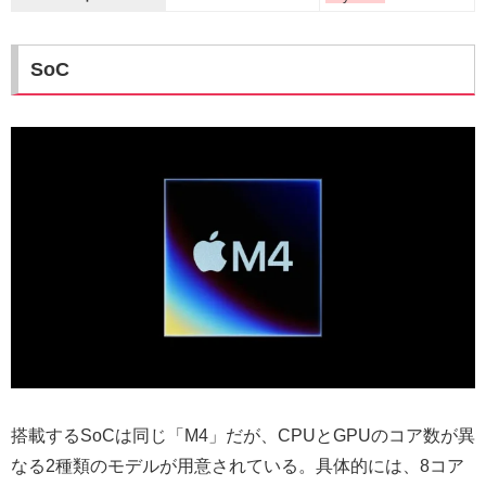
SoC
搭載するSoCは同じ「M4」だが、CPUとGPUのコア数が異
なる2種類のモデルが用意されている。具体的には、8コア