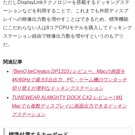
ただしDisplayLinkテクノロジーを搭載するドッキングステ
ーションなどを利用することで、これまでも外部ディスプ
レイへの映像出力数を増やすことはできるため、標準機能
にこだわらない人は8コアCPUモデルを購入してドッキング
ステーション経由で映像出力数を増やすというのもアリ
だ。
関連記事
｢BenQ beCreatus DP1310｣ レビュー。Macの画面を
4K/60Hzで最大3台出力、PC・ゲーム機のワンタッチ
切り替えが便利なドッキングステーション
TUNEWEAR ALMIGHTY DOCK CX2 レビュー | M1
Macでも複数ディスプレイに画面出力できるドッキン
グステーション
標準付属するキーボード