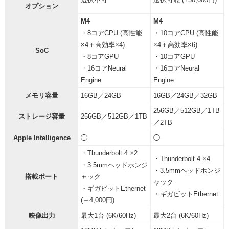
オプション
M4
M4
・8コアCPU (高性能
・10コアCPU (高性能
×4＋高効率×4)
×4＋高効率×6)
SoC
・8コアGPU
・10コアGPU
・16コアNeural
・16コアNeural
Engine
Engine
メモリ容量
16GB／24GB
16GB／24GB／32GB
256GB／512GB／1TB
ストレージ容量
256GB／512GB／1TB
／2TB
Apple Intelligence
◯
◯
・Thunderbolt 4 ×2
・Thunderbolt 4 ×4
・3.5mmヘッドホンジ
・3.5mmヘッドホンジ
搭載ポート
ャック
ャック
・ギガビットEthernet
・ギガビットEthernet
(＋4,000円)
映像出力
最大1台 (6K/60Hz)
最大2台 (6K/60Hz)