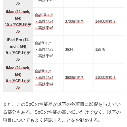
ル
iMac (24-inch,
合計10コア
M4)
・高性能x4
3700前後？
14400前後？
10コアCPUモデ
・高効率x6
ル
iPad Pro (11-
合計9コア
inch, M4)
・高性能x3
3634
12978
9コアCPUモデ
・高効率x6
ル
iMac (24-inch,
合計8コア
M4)
・高性能x4
3600前後？
11000前後？
8コアCPUモデ
・高効率x4
ル
また、このSoCの性能差が以下の各項目に影響を与えてい
る部分もある。SoCの性能の高い低いだけでなく、以下の
項目についてもよく確認することをお勧めする。