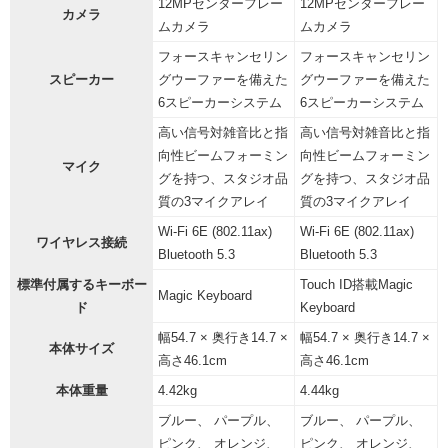
12MPセンターフレー
12MPセンターフレー
カメラ
ムカ メ ラ
ムカ メ ラ
フォースキャンセリン
フォースキャンセリン
スピーカー
グウーファーを備えた
グウーファーを備えた
6スピーカーシ ス テ ム
6スピーカーシ ス テ ム
高い信号対雑音比と指
高い信号対雑音比と指
向性ビームフォーミン
向性ビームフォーミン
マイク
グを持つ、スタジオ品
グを持つ、スタジオ品
質の3マイクア レ イ
質の3マイクア レ イ
Wi-Fi 6E (802.11ax)
Wi-Fi 6E (802.11ax)
ワイヤレス接続
Bluetooth 5.3
Bluetooth 5.3
標準付属するキーボー
Touch ID搭載Magic
Magic Keyboard
ド
Keyboard
幅54.7 × 奥行き14.7 ×
幅54.7 × 奥行き14.7 ×
本体サイズ
高さ46.1cm
高さ46.1cm
本体重量
4.42kg
4.44kg
ブルー、 パープル、
ブルー、 パープル、
ピンク、 オレンジ、
ピンク、 オレンジ、