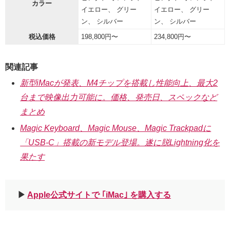
カラー
イエロー、 グリー
イエロー、 グリー
ン、 シルバー
ン、 シルバー
税込価格
198,800円〜
234,800円〜
関連記事
新型iMacが発表、M4チップを搭載し性能向上、最大2
台まで映像出力可能に。価格、発売日、スペックなど
まとめ
Magic Keyboard、Magic Mouse、Magic Trackpadに
「USB-C」搭載の新モデル登場。遂に脱Lightning化を
果たす
▶︎
Apple公式サイトで ｢iMac｣ を購入する