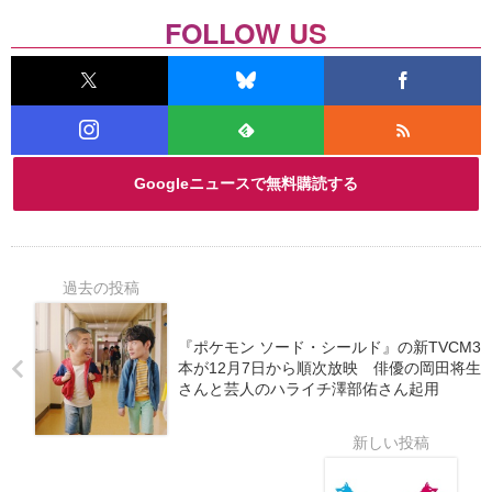
FOLLOW US
Googleニュースで無料購読する
『ポケモン ソード・シールド』の新TVCM3
本が12月7日から順次放映 俳優の岡田将生
さんと芸人のハライチ澤部佑さん起用