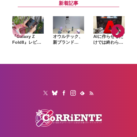
念で「ファスト
プレゼントを配
原丈一郎とアン
新着記事
クーポン」200
布
タッチャブルが
枚を配布
パワプロ愛を語
る
『Galaxy Z
オウルテック、
AIに作らせるだ
Fold8』レビュ
新ブランド
けでは終わらな
ー。1週間使っ
「Soft」立ち上
い。「Adobe
て実感した「ち
げ。斜めに挿せ
Summit
ょうどいい大画
る充電器や握れ
Tokyo」で示さ
面」、4:3ディ
るケーブルなど
れたAIエージェ
や
スプレイと約
6製品
ントと働くこれ
201gの軽さが
からのマーケテ
生む新しい使い
ィング
心地