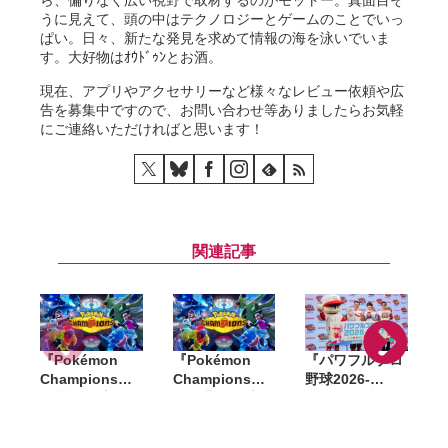
うに見えて、頭の中はテクノロジーとゲームのことでいっ
ぱい。日々、新たな発見を求めて情報の海を泳いでいま
す。大好物はｵｳﾄﾞｩﾝとお酒。
現在、アプリやアクセサリーなど様々なレビュー依頼や広
告を募集中ですので、お問い合わせ等ありましたらお気軽
にご連絡いただければと思います！
関連記事
『Pokémon
『Pokémon
『パワフルプロ
「
Champions』
Champions』
野球2026-
D
全世界累計
が全世界累計
2027』発売記念
2,000万ダウン
1000万ダウンロ
イベント開催。
ロード突破。記
ード突破。記念
なにわ男子・藤