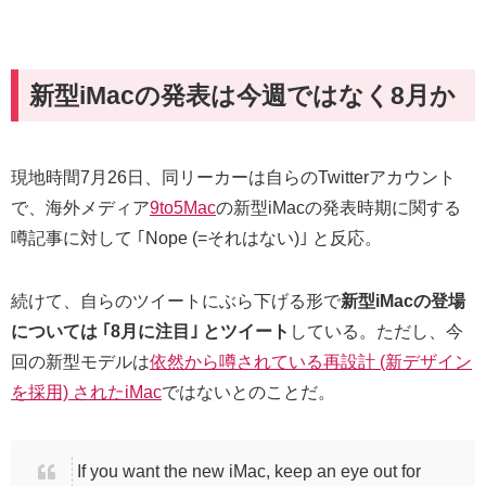
新型iMacの発表は今週ではなく8月か
現地時間7月26日、同リーカーは自らのTwitterアカウント
で、海外メディア
9to5Mac
の新型iMacの発表時期に関する
噂記事に対して ｢Nope (=それはない)｣ と反応。
続けて、自らのツイートにぶら下げる形で
新型iMacの登場
については ｢8月に注目｣ とツイート
している。ただし、今
回の新型モデルは
依然から噂されている再設計 (新デザイン
を採用) されたiMac
ではないとのことだ。
If you want the new iMac, keep an eye out for