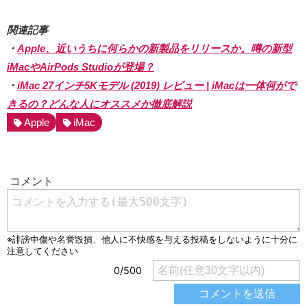
関連記事
・
Apple、近いうちに何らかの新製品をリリースか。噂の新型
iMacやAirPods Studioが登場？
・
iMac 27インチ5Kモデル (2019) レビュー | iMacは一体何がで
きるの？どんな人にオススメか徹底解説
Apple
iMac