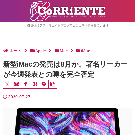
弊媒体はアフィリエイトプログラムによる収益を得ています
ホーム
Apple
Mac
iMac
新型iMacの発売は8月か。著名リーカー
が今週発表との噂を完全否定
2020-07-27