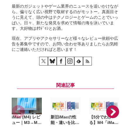
最新のガジェットやゲーム業界のニュースを追いかけなが
ら、偏りなく広い視野で取材するのがモットー。真面目そ
うに見えて、頭の中はテクノロジーとゲームのことでいっ
ぱい。日々、新たな発見を求めて情報の海を泳いでいま
す。大好物はｵｳﾄﾞｩﾝとお酒。
現在、アプリやアクセサリーなど様々なレビュー依頼や広
告を募集中ですので、お問い合わせ等ありましたらお気軽
にご連絡いただければと思います！
関連記事
iMac (M4) レビ
新旧iMacの性
【5分でわか
M
ュー｜M3→M4
能・違いを比
る】M4「iMac
で性能はどう変
較。Intel搭載モ
2024」8コアと
｢