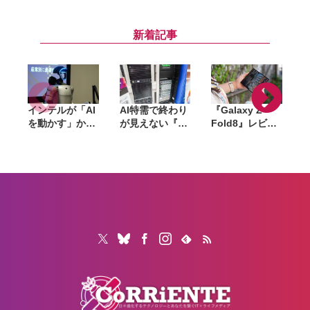
わった？
デルから24イン
10コアモデルの
T
Thunderbolt 4
チiMacへの買い
違い。差は性能
｢
搭載などで利便
替えはあり？
だけじゃない、
M
新着記事
性向上
購入の際は気を
つけて
インテルが「AI
AI特需で終わり
『Galaxy Z
を動かす」から
が見えない『ラ
Fold8』レビュ
「AIで機械を動
マゲドン』。メ
ー。1週間使っ
かす」へ。
モリからSSD、
て実感した「ち
Panther Lake
GPUへ広がった
ょうどいい大画
で挑むフィジカ
値上げの波は
面」、4:3ディ
ルAIの現在地
「マザーボー
スプレイと約
ド」へ波及か
201gの軽さが
生む新しい使い
心地