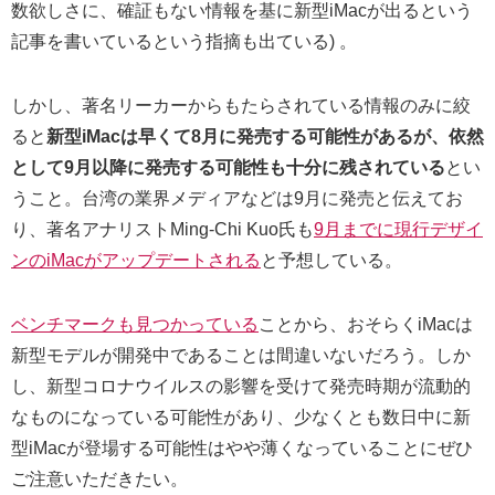
数欲しさに、確証もない情報を基に新型iMacが出るという
記事を書いているという指摘も出ている) 。
しかし、著名リーカーからもたらされている情報のみに絞
ると
新型iMacは早くて8月に発売する可能性があるが、依然
として9月以降に発売する可能性も十分に残されている
とい
うこと。台湾の業界メディアなどは9月に発売と伝えてお
り、著名アナリストMing-Chi Kuo氏も
9月までに現行デザイ
ンのiMacがアップデートされる
と予想している。
ベンチマークも見つかっている
ことから、おそらくiMacは
新型モデルが開発中であることは間違いないだろう。しか
し、新型コロナウイルスの影響を受けて発売時期が流動的
なものになっている可能性があり、少なくとも数日中に新
型iMacが登場する可能性はやや薄くなっていることにぜひ
ご注意いただきたい。