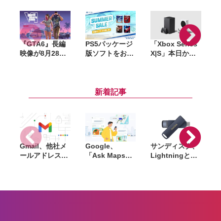
『GTA6』長編
PS5パッケージ
「Xbox Series
映像が8月28日
版ソフトをお得
X|S」本日から
公開へ。Netflix
に購入できる
値上げ。最安の
で先行配信、6
「サマーセー
「S」は8.2万
時間後に
ル」開催。
円〜、上位の
YouTubeでも公
『DEATH
「X」は約11万
新着記事
開
STRANDING
円〜に
2』『アストロ
ボット』など対
象
Gmail、他社メ
Google、
サンディスク、
S
ールアドレスを
「Ask Maps」
Lightningと
送信元にする機
日本でも提供開
USB-Cを備えた
能を2027年1月
始。料理注文や
USBフラッシュ
終了。POP受信
ホテル検索まで
「Phone Drive
N
やGmailifyも廃
AIが代行
for iPhone」発
i
止
売。iPhone・
iPad・Mac間で
データを手軽に