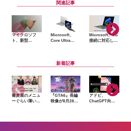
関連記事
マイクロソフ
Microsoft、
Microsoft、5G
新
ト、新型
Core Ultra
接続に対応した
L
「Surface
Series 3搭載の
「Surface
Pro」
法人向け新型
Laptop 5G」海
「Surface
「Surface Pro
外発表。
Laptop」発
12」「Surface
Copilot+対応、
新着記事
表。
Laptop 8」発
価格は1,799.99
Snapdragon
表
ドルから
X2搭載でAI性能
を強化、NPUは
80TOPSに
蕎麦屋のメニュ
『GTA6』長編
アドビ、
ーぐらい薄い。
映像が8月28日
ChatGPT向け
カズレーザーが
公開へ。Netflix
統合プラグイン
語るGalaxy新
で先行配信、6
を提供開始。
モデルと折りた
時間後に
Photoshopや
たみスマホの
YouTubeでも公
Premiereなど
「カタチの多様
開
70以上のツール