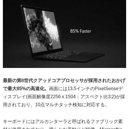
最新の第8世代クアッドコアプロセッサが採用されたおかげ
で最大85%の高速化。
画面には13.5インチのPixelSenseデ
ィスプレイ(画面解像度2256 x 1504：アスペクト比3:2)が採
用されており、10点マルチタッチ検知に対応する。
キーボードにはアルカンターラと呼ばれるファブリック素