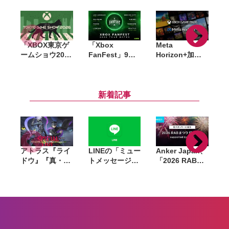
「XBOX東京ゲ
「Xbox
Meta
ームショウ2026
FanFest」9月
Horizon+加入
ブロードキャス
17日に東京ゲー
者に「Xbox
ト」9月17日配
ムショウに合わ
Game Pass
3
信決定。TGS開
せて実施。25周
Starter
幕日に最新情報
年記念企画の詳
Edition」提供
新着記事
を発表、
細も発表
開始。50本以上
FanFestも開催
のゲームと月10
時間のクラウド
プレイが利用可
能に
アトラス『ライ
LINEの「ミュー
Anker Japan、
ドウ』『真・女
トメッセージ」
「2026 RABま
神転生V』のス
有料化へ。無料
つり 打上花火」
ペシャルライ
提供は8月26日
冠スポンサーに
ブ、8月23日に
で終了
就任。会場で充
ニコニコで独占
電済みモバイル
生配信
バッテリーを販
売