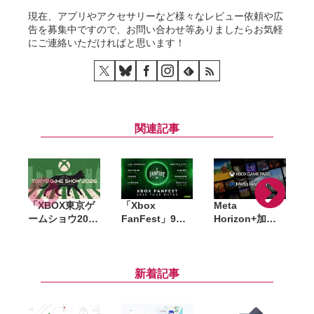
現在、アプリやアクセサリーなど様々なレビュー依頼や広
告を募集中ですので、お問い合わせ等ありましたらお気軽
にご連絡いただければと思います！
関連記事
「XBOX東京ゲ
「Xbox
Meta
ームショウ2026
FanFest」9月
Horizon+加入
ブロードキャス
17日に東京ゲー
者に「Xbox
ト」9月17日配
ムショウに合わ
Game Pass
3
信決定。TGS開
せて実施。25周
Starter
幕日に最新情報
年記念企画の詳
Edition」提供
新着記事
を発表、
細も発表
開始。50本以上
FanFestも開催
のゲームと月10
時間のクラウド