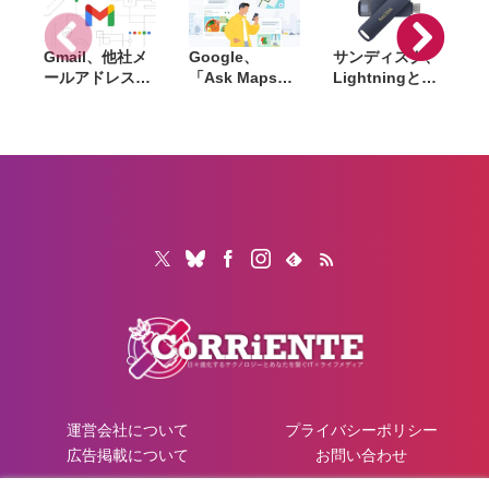
プレイが利用可
能に
Gmail、他社メ
Google、
サンディスク、
S
ールアドレスを
「Ask Maps」
Lightningと
送信元にする機
日本でも提供開
USB-Cを備えた
能を2027年1月
始。料理注文や
USBフラッシュ
終了。POP受信
ホテル検索まで
「Phone Drive
N
やGmailifyも廃
AIが代行
for iPhone」発
i
止
売。iPhone・
iPad・Mac間で
データを手軽に
共有
運営会社について
プライバシーポリシー
広告掲載について
お問い合わせ