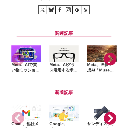
関連記事
Meta、AIで買
Meta、AIグラ
Meta、画像生
R
い物ミッション
ス活用する米国
成AI「Muse
と
に挑む体験型イ
30団体に約2億
Image」をMeta
ベントを8月28
円を支援。仕事
AIに導入。写真
日〜30日まで渋
や学習、認知症
編集やQRコー
谷で開催。AIグ
の人の生活をサ
ド生成にも対応
新着記事
ラスも試せる
ポート
Gmail、他社メ
Google、
サンディスク、
S