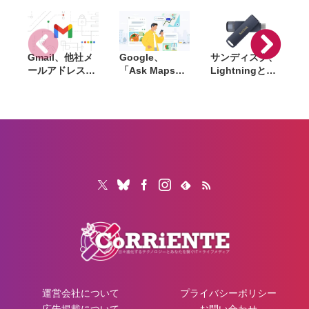
Gmail、他社メ
Google、
サンディスク、
S
ールアドレスを
「Ask Maps」
Lightningと
送信元にする機
日本でも提供開
USB-Cを備えた
能を2027年1月
始。料理注文や
USBフラッシュ
終了。POP受信
ホテル検索まで
「Phone Drive
N
やGmailifyも廃
AIが代行
for iPhone」発
i
止
売。iPhone・
iPad・Mac間で
データを手軽に
共有
運営会社について
プライバシーポリシー
広告掲載について
お問い合わせ