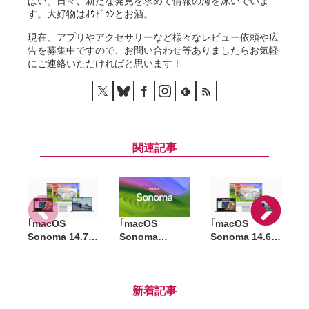
ぱい。日々、新たな発見を求めて情報の海を泳いでいま
す。大好物はｵｳﾄﾞｩﾝとお酒。
現在、アプリやアクセサリーなど様々なレビュー依頼や広
告を募集中ですので、お問い合わせ等ありましたらお気軽
にご連絡いただければと思います！
関連記事
｢macOS
｢macOS
｢macOS
A
Sonoma 14.7｣
Sonoma
Sonoma 14.6｣
｢
｢macOS
14.6.1｣ 配信開
配信開始。重要
S
Ventura 13.7｣
始。重要なバグ
なバグ修正とセ
R
配信開始。重要
修正とセキュリ
キュリティアッ
なセキュリティ
ティアップデー
プデート
新着記事
アップデート
ト