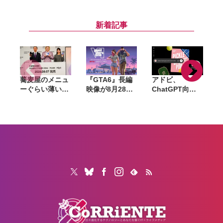
ト2｣ が配信開
ト｣ が配信開
ト｣ が配信開
始 セキュリテ
始 複数の不具
始 一部Macで
ィが向上
合が解消
正常にスリープ
新着記事
解除されない問
題を修正
蕎麦屋のメニュ
『GTA6』長編
アドビ、
ーぐらい薄い。
映像が8月28日
ChatGPT向け
カズレーザーが
公開へ。Netflix
統合プラグイン
語るGalaxy新
で先行配信、6
を提供開始。
モデルと折りた
時間後に
Photoshopや
たみスマホの
YouTubeでも公
Premiereなど
「カタチの多様
開
70以上のツール
化」
を利用可能に