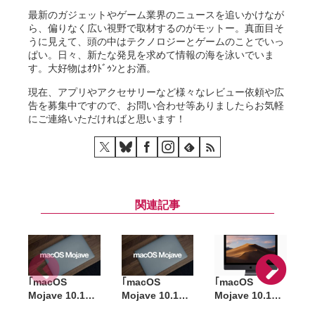
最新のガジェットやゲーム業界のニュースを追いかけなが
ら、偏りなく広い視野で取材するのがモットー。真面目そ
うに見えて、頭の中はテクノロジーとゲームのことでいっ
ぱい。日々、新たな発見を求めて情報の海を泳いでいま
す。大好物はｵｳﾄﾞｩﾝとお酒。
現在、アプリやアクセサリーなど様々なレビュー依頼や広
告を募集中ですので、お問い合わせ等ありましたらお気軽
にご連絡いただければと思います！
関連記事
｢macOS
｢macOS
｢macOS
Mojave 10.14.6
Mojave 10.14.6
Mojave 10.14.6
M
追加アップデー
追加アップデー
追加アップデー
1