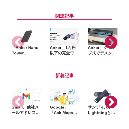
関連記事
「Anker Nano
Anker、1万円
Anker、クラン
A
Power
以下の完全ワイ
プ式でデスクを
Bank（MagGo,
ヤレスイヤホン
スッキリ使える
Plus）」一般販
「Soundcore
70W対応電源タ
売が開始。くぎ
P42i」発売。
ップ「Anker
刺し試験など複
LDAC対応や
Nano Power
新着記事
数の安全試験を
ANC強化で進化
Strip (10-in-1,
「
クリアしたQi2
70W, クランプ
L
対応モバイルバ
式)」発売
ッテリー
Gmail、他社メ
Google、
サンディスク、
S
ールアドレスを
「Ask Maps」
Lightningと
送信元にする機
日本でも提供開
USB-Cを備えた
能を2027年1月
始。料理注文や
USBフラッシュ
終了。POP受信
ホテル検索まで
「Phone Drive
N