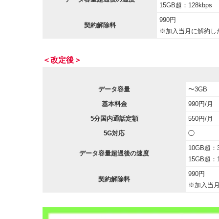
15GB超：128kbps
990円
契約解除料
※加入当月に解約した
＜改定後＞
データ容量
〜3GB
基本料金
990円/月
5分国内通話定額
550円/月
5G対応
◯
10GB超：3
データ容量超過後の速度
15GB超：1
990円
契約解除料
※加入当月