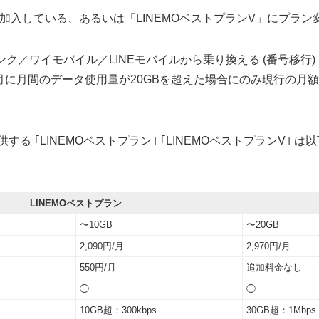
に加入している、あるいは「LINEMOベストプランV」にプラ
ンク／ワイモバイル／LINEモバイルから乗り換える (番号移行
月間のデータ使用量が20GBを超えた場合にのみ現行の月額基本料
供する ｢LINEMOベストプラン｣ ｢LINEMOベストプランV｣ 
LINEMOベストプラン
〜10GB
〜20GB
2,090円/月
2,970円/月
550円/月
追加料金なし
◯
◯
10GB超：300kbps
30GB超：1Mbps