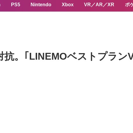
n
PS5
Nintendo
Xbox
VR／AR／XR
ポ
抗。｢LINEMOベストプランV｣ 