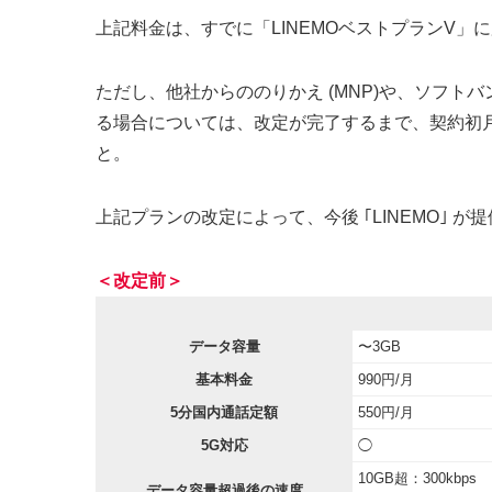
上記料金は、すでに「LINEMOベストプランV」
ただし、他社からののりかえ (MNP)や、ソフトバ
る場合については、改定が完了するまで、契約初月に
と。
上記プランの改定によって、今後 ｢LINEMO｣ が提
＜改定前＞
データ容量
〜3GB
基本料金
990円/月
5分国内通話定額
550円/月
5G対応
◯
10GB超：300kbps
データ容量超過後の速度