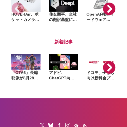
HOVERAir、ポ
住友商事、全社
OpenAI初のハ
「
ケットカメラが
の翻訳基盤に
ードウェア
空を飛ぶ
「DeepL for
「Codex
「VERSA」発
Enterprise」導
Micro」発売。
表。手持ちと空
入。62カ国・
AIエージェント
撮を1台で切り
123拠点の情報
を手元で操作で
新着記事
替える新コンセ
共有を加速
きる専用キーパ
プト
ッド
『GTA6』長編
アドビ、
ドコモ、子ども
M
映像が8月28日
ChatGPT向け
向け新料金プラ
公開へ。Netflix
統合プラグイン
ン「ドコモ スマ
で先行配信、6
を提供開始。
ホデビュープラ
時間後に
Photoshopや
ン U15」開始。
YouTubeでも公
Premiereなど
家族も最大1年
開
70以上のツール
間おトクになる
を利用可能に
「ドコモ 親子
割」も導入