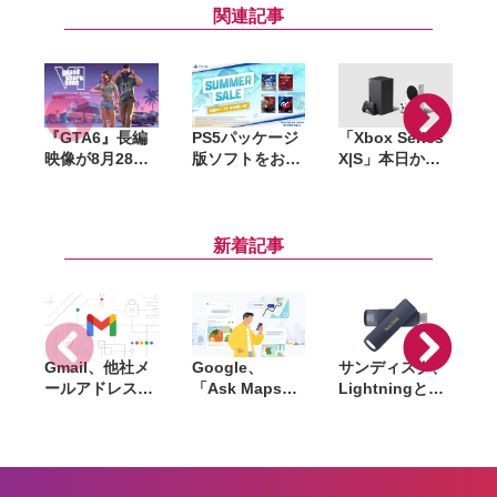
関連記事
『GTA6』長編
PS5パッケージ
「Xbox Series
映像が8月28日
版ソフトをお得
X|S」本日から
公開へ。Netflix
に購入できる
値上げ。最安の
で先行配信、6
「サマーセー
「S」は8.2万
時間後に
ル」開催。
円〜、上位の
YouTubeでも公
『DEATH
「X」は約11万
新着記事
開
STRANDING
円〜に
2』『アストロ
ボット』など対
象
Gmail、他社メ
Google、
サンディスク、
S
ールアドレスを
「Ask Maps」
Lightningと
送信元にする機
日本でも提供開
USB-Cを備えた
能を2027年1月
始。料理注文や
USBフラッシュ
終了。POP受信
ホテル検索まで
「Phone Drive
N
やGmailifyも廃
AIが代行
for iPhone」発
i
止
売。iPhone・