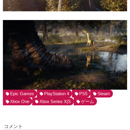
Epic Games
PlayStation 4
PS5
Steam
Xbox One
Xbox Series X|S
ゲーム