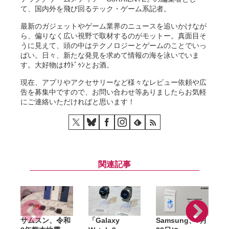
て、国内外を飛び回るテック・ゲーム系記者。
最新のガジェットやゲーム業界のニュースを追いかけなが
ら、偏りなく広い視野で取材するのがモットー。真面目そ
うに見えて、頭の中はテクノロジーとゲームのことでいっ
ぱい。日々、新たな発見を求めて情報の海を泳いでいま
す。大好物はｵｳﾄﾞｩﾝとお酒。
現在、アプリやアクセサリーなど様々なレビュー依頼や広
告を募集中ですので、お問い合わせ等ありましたらお気軽
にご連絡いただければと思います！
関連記事
サムスン、令和
「Galaxy
Samsung、7月
G