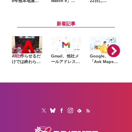
8年熊本地震の
Watch 9」
22日に
G
被災者向けに
「Galaxy
「Galaxy
W
Galaxy製品の
Watch Ultra
Unpacked」開
G
無償修理を実
2」発表。予防
催。ロンドンで
S
施。代替機の提
的な健康管理を
折りたたみスマ
新着記事
供にも対応
強化、3nmチッ
ホ新製品を発表
プやGemini連
へ
携を搭載
AIに作らせるだ
Gmail、他社メ
Google、
けでは終わらな
ールアドレスを
「Ask Maps」
L
い。「Adobe
送信元にする機
日本でも提供開
Summit
能を2027年1月
始。料理注文や
Tokyo」で示さ
終了。POP受信
ホテル検索まで
「
れたAIエージェ
やGmailifyも廃
AIが代行
f
ントと働くこれ
止
売
からのマーケテ
i
ィング