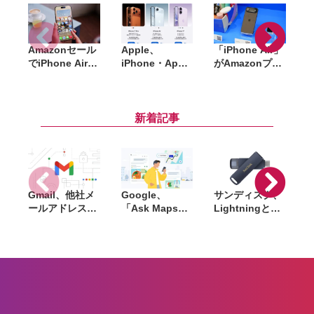
Amazonセール
Apple、
「iPhone Air」
でiPhone Airが
iPhone・Apple
がAmazonプラ
「
約14万円〜。ケ
Watch・
イムデーで初セ
ース・バンパー
AirPodsを国内
ールへ。純正
W
も最大44％オフ
で一斉値上げ。
MagSafeケース
と大幅割引中
iPhone 17eは
も対象に
新着記事
10万円超え、
Pro Maxは21万
円超に
Gmail、他社メ
Google、
サンディスク、
S
ールアドレスを
「Ask Maps」
Lightningと
送信元にする機
日本でも提供開
USB-Cを備えた
能を2027年1月
始。料理注文や
USBフラッシュ
終了。POP受信
ホテル検索まで
「Phone Drive
N
やGmailifyも廃
AIが代行
for iPhone」発
i
止
売。iPhone・
iPad・Mac間で
データを手軽に