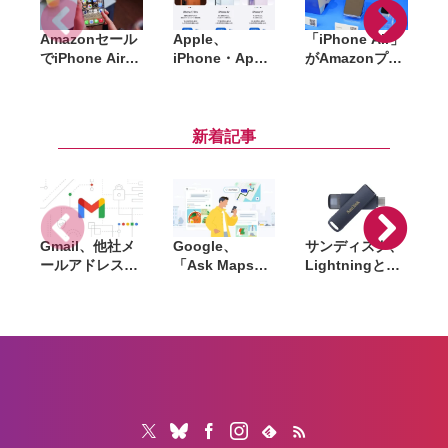
Amazonセール
Apple、
「iPhone Air」
でiPhone Airが
iPhone・Apple
がAmazonプラ
「
約14万円〜。ケ
Watch・
イムデーで初セ
ース・バンパー
AirPodsを国内
ールへ。純正
W
も最大44％オフ
で一斉値上げ。
MagSafeケース
と大幅割引中
iPhone 17eは
も対象に
新着記事
10万円超え、
Pro Maxは21万
円超に
Gmail、他社メ
Google、
サンディスク、
S
ールアドレスを
「Ask Maps」
Lightningと
送信元にする機
日本でも提供開
USB-Cを備えた
能を2027年1月
始。料理注文や
USBフラッシュ
終了。POP受信
ホテル検索まで
「Phone Drive
N
やGmailifyも廃
AIが代行
for iPhone」発
i
止
売。iPhone・
iPad・Mac間で
データを手軽に
共有