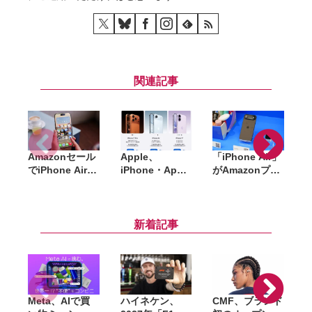
関連記事
Amazonセール
Apple、
「iPhone Air」
でiPhone Airが
iPhone・Apple
がAmazonプラ
「
約14万円〜。ケ
Watch・
イムデーで初セ
ース・バンパー
AirPodsを国内
ールへ。純正
W
も最大44％オフ
で一斉値上げ。
MagSafeケース
と大幅割引中
iPhone 17eは
も対象に
新着記事
10万円超え、
Pro Maxは21万
円超に
Meta、AIで買
ハイネケン、
CMF、ブランド