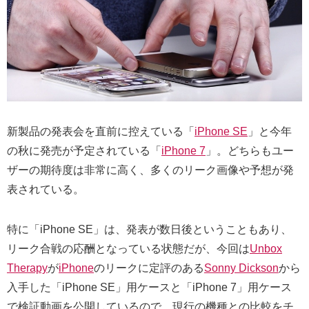
新製品の発表会を直前に控えている「
iPhone SE
」と今年
の秋に発売が予定されている「
iPhone 7
」。どちらもユー
ザーの期待度は非常に高く、多くのリーク画像や予想が発
表されている。
特に「iPhone SE」は、発表が数日後ということもあり、
リーク合戦の応酬となっている状態だが、今回は
Unbox
Therapy
が
iPhone
のリークに定評のある
Sonny Dickson
から
入手した「iPhone SE」用ケースと「iPhone 7」用ケース
で検証動画を公開しているので、現行の機種との比較をチ