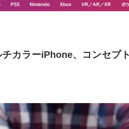
n
PS5
Nintendo
Xbox
VR／AR／XR
ポ
チカラーiPhone、コンセプ