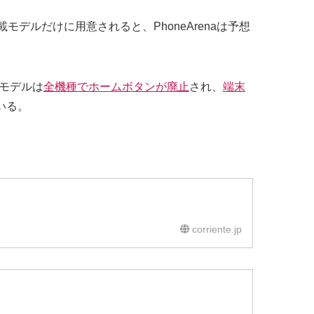
ルだけに用意されると、PhoneArenaは予想
年モデルは
全機種でホームボタンが廃止
され、
端末
いる。
corriente.jp