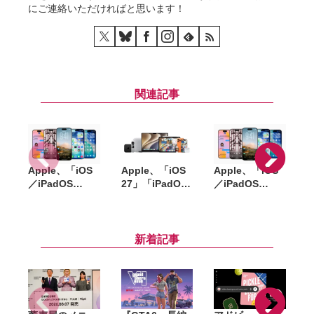
にご連絡いただければと思います！
関連記事
Apple、「iOS
Apple、「iOS
Apple、「iOS
「
／iPadOS
27」「iPadOS
／iPadOS
「
26.6」
27」「macOS
26.5.2」
「macOS
27」など新OS
「macOS
Tahoe 26.6」な
のパブリックベ
Tahoe 26.5.2」
ど配信開始。バ
ータを公開。一
配信開始。
縮
新着記事
グ修正やセキュ
般ユーザーも無
WebKitなど複
リティ強化など
料で試用可能
数の脆弱性を修
正