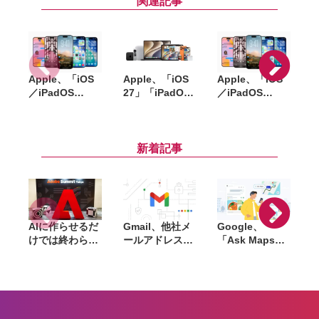
関連記事
Apple、「iOS
Apple、「iOS
Apple、「iOS
「
／iPadOS
27」「iPadOS
／iPadOS
「
26.6」
27」「macOS
26.5.2」
「macOS
27」など新OS
「macOS
Tahoe 26.6」な
のパブリックベ
Tahoe 26.5.2」
ど配信開始。バ
ータを公開。一
配信開始。
縮
新着記事
グ修正やセキュ
般ユーザーも無
WebKitなど複
リティ強化など
料で試用可能
数の脆弱性を修
正
AIに作らせるだ
Gmail、他社メ
Google、
けでは終わらな
ールアドレスを
「Ask Maps」
L
い。「Adobe
送信元にする機
日本でも提供開
Summit
能を2027年1月
始。料理注文や
Tokyo」で示さ
終了。POP受信
ホテル検索まで
「
れたAIエージェ
やGmailifyも廃
AIが代行
f
ントと働くこれ
止
売