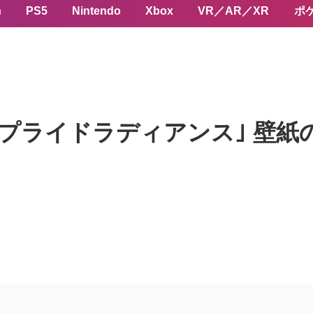
n
PS5
Nintendo
Xbox
VR／AR／XR
ポ
ス。｢プライドラディアンス｣ 壁紙の