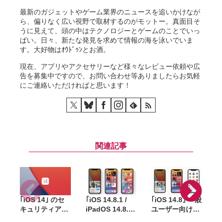
最新のガジェットやゲーム業界のニュースを追いかけなが
ら、偏りなく広い視野で取材するのがモットー。真面目そ
うに見えて、頭の中はテクノロジーとゲームのことでいっ
ぱい。日々、新たな発見を求めて情報の海を泳いでいま
す。大好物はｵｳﾄﾞｩﾝとお酒。
現在、アプリやアクセサリーなど様々なレビュー依頼や広
告を募集中ですので、お問い合わせ等ありましたらお気軽
にご連絡いただければと思います！
関連記事
｢iOS 14｣ のセ
｢iOS 14.8.1 /
｢iOS 14.8｣ 一般
｢
キュリティアッ
iPadOS 14.8.1｣
ユーザー向けに
プデート継続配
配信開始。全ユ
配信開始。重要