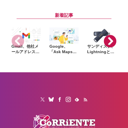
信は一定期間に
ーザー推奨の重
なセキュリティ
T
限られる。現在
要セキュリティ
アップデートが
i
は実質 ｢iOS
アップデート
内包
新着記事
15｣ へのアップ
デートが必要
Gmail、他社メ
Google、
サンディスク、
S
ールアドレスを
「Ask Maps」
Lightningと
送信元にする機
日本でも提供開
USB-Cを備えた
能を2027年1月
始。料理注文や
USBフラッシュ
終了。POP受信
ホテル検索まで
「Phone Drive
N
やGmailifyも廃
AIが代行
for iPhone」発
i
止
売。iPhone・
iPad・Mac間で
データを手軽に
共有