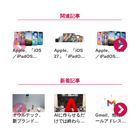
関連記事
Apple、「iOS
Apple、「iOS
Apple、「iOS
「
／iPadOS
／iPadOS
27」「iPadOS
26.6」
26.5.2」
27」「macOS
「macOS
「macOS
27」など新OS
目
Tahoe 26.6」な
Tahoe 26.5.2」
のパブリックベ
ど配信開始。バ
配信開始。
ータを公開。一
新着記事
グ修正やセキュ
WebKitなど複
般ユーザーも無
リティ強化など
数の脆弱性を修
料で試用可能
正
オウルテック、
AIに作らせるだ
Gmail、他社メ
G
新ブランド
けでは終わらな
ールアドレスを
「
「Soft」立ち上
い。「Adobe
送信元にする機
げ。斜めに挿せ
Summit
能を2027年1月
る充電器や握れ
Tokyo」で示さ
終了。POP受信