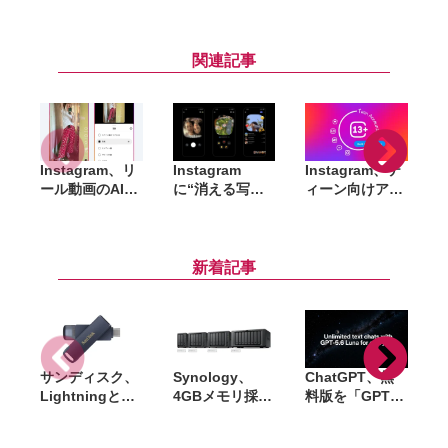
関連記事
Instagram
Instagram、リ
Instagram、テ
に“消える写
ール動画のAI翻
ィーン向けアカ
I
真”共有機能
訳が日本語対
ウントをPG-13
「Instants」登
応。声質を再現
基準に変更。保
場。単独アプリ
した自動吹き替
護者による制限
も試験展開、日
えとリップシン
も強化
新着記事
本は来週前半対
クに対応
応へ
サンディスク、
Synology、
ChatGPT、無
Lightningと
4GBメモリ採用
料版を「GPT-
USB-Cを備えた
で導入しやすく
5.6 Luna」に刷
USBフラッシュ
なった新
新。テキストチ
料