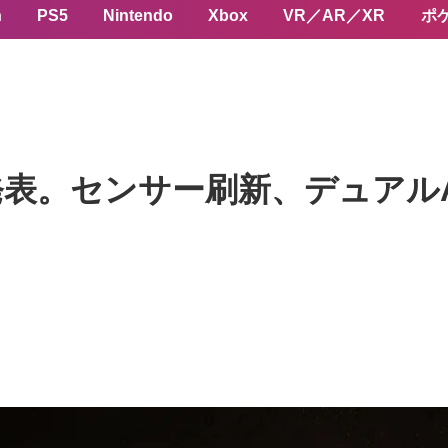
n
PS5
Nintendo
Xbox
VR／AR／XR
ポ
Pro 2｣ 発表。センサー刷新、デ