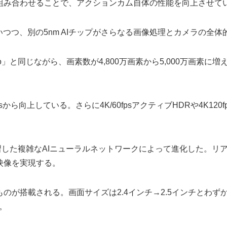
組み合わせることで、アクションカム自体の性能を向上させて
つつ、別の5nm AIチップがさらなる画像処理とカメラの全
Pro」と同じながら、画素数が4,800万画素から5,000万画
fpsから向上している。さらに4K/60fpsアクティブHDRや4K1
ム学習した複雑なAIニューラルネットワークによって進化した。
映像を実現する。
のが搭載される。画面サイズは2.4インチ→2.5インチとわず
。