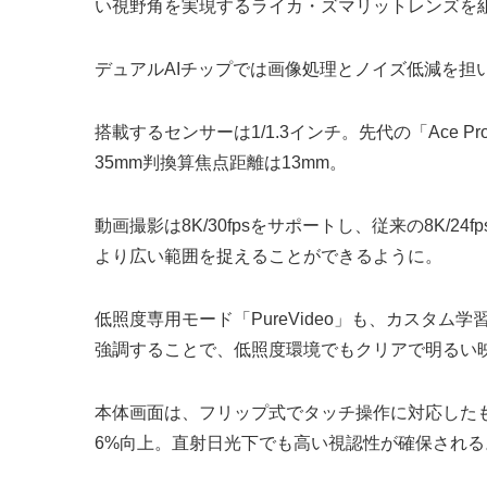
い視野角を実現するライカ・ズマリットレンズを
デュアルAIチップでは画像処理とノイズ低減を担い
搭載するセンサーは1/1.3インチ。先代の「Ace 
35mm判換算焦点距離は13mm。
動画撮影は8K/30fpsをサポートし、従来の8K/24
より広い範囲を捉えることができるように。
低照度専用モード「PureVideo」も、カスタ
強調することで、低照度環境でもクリアで明るい
本体画面は、フリップ式でタッチ操作に対応したも
6%向上。直射日光下でも高い視認性が確保される